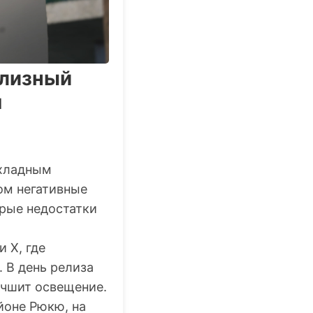
елизный
я
хладным
ом негативные
рые недостатки
 X, где
. В день релиза
лучшит освещение.
йоне Рюкю, на