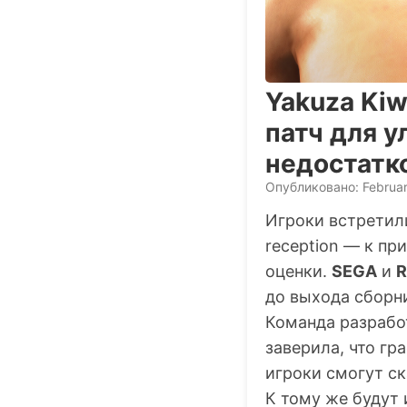
Yakuza Kiw
патч для у
недостатк
Опубликовано: Februar
Игроки встрети
reception — к пр
оценки.
SEGA
и
R
до выхода сборн
Команда разработ
заверила, что гр
игроки смогут ск
К тому же будут