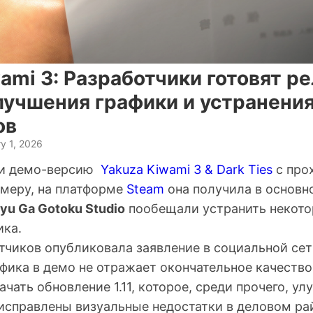
ami 3: Разработчики готовят р
лучшения графики и устранени
ов
y 1, 2026
ли демо-версию
Yakuza Kiwami 3 & Dark Ties
с про
имеру, на платформе
Steam
она получила в основн
yu Ga Gotoku Studio
пообещали устранить некото
ика.
чиков опубликовала заявление в социальной сети
афика в демо не отражает окончательное качество
ачать обновление 1.11, которое, среди прочего, у
 исправлены визуальные недостатки в деловом ра