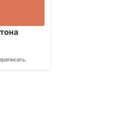
атона
ереписать.