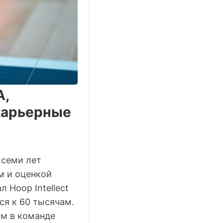
А,
карьерные
 семи лет
м и оценкой
 Hoop Intellect
ся к 60 тысячам.
ом в команде