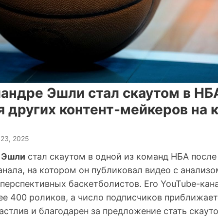
андре Эшли стал скаутом в НБ
я других контент-мейкеров на 
 23, 2025
 Эшли
стал скаутом в одной из команд НБА после
анала, на котором он публиковал видео с анализо
 перспективных баскетболистов. Его YouTube-канал
ее 400 роликов, а число подписчиков приближает
астлив и благодарен за предложение стать скаут