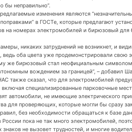
о бы неправильно”.
 предлагаемые изменения являются “незначительн
поправками” в ГОСТе, которые предлагают устан
ов на номерах электромобилей и бирюзовый для
камеры, никаких затруднений не возникнет, и вид
, ведь оба цвета уже продемонстрировали свою 
ому же бирюзовый стал неофициальным символом
втономным вождением за границей”, – добавил Ша
НАС также сказал, что для электромобилей пред
, включая специализированные парковочные места
авят автомобили, не имеющие электрического при
тва для проверяющих, которые могли бы сразу за
равил, без необходимости обращаться к базе да
в России пока не так много электромобилей, поэ
 знаков не вызовет трудностей, и многие водите