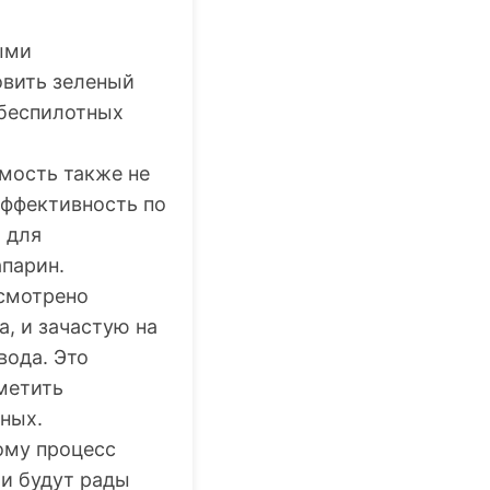
ыми
овить зеленый
 беспилотных
имость также не
эффективность по
 для
парин.
усмотрено
, и зачастую на
вода. Это
метить
нных.
тому процесс
ли будут рады