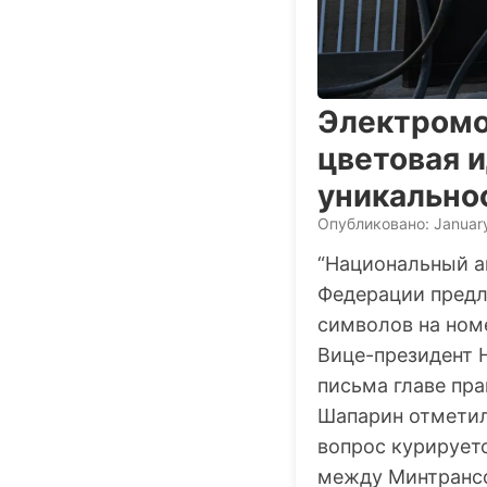
Электромо
цветовая 
уникально
Опубликовано: Januar
“Национальный а
Федерации предл
символов на ном
Вице-президент 
письма главе пр
Шапарин отметил:
вопрос курирует
между Минтрансо