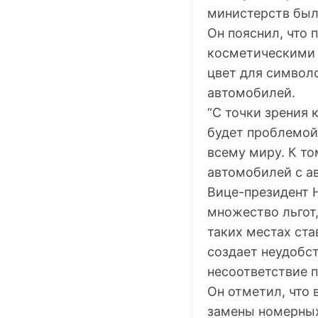
министерств был
Он пояснил, что
косметическими 
цвет для символ
автомобилей.
“С точки зрения 
будет проблемой
всему миру. К т
автомобилей с а
Вице-президент 
множество льгот
таких местах ст
создает неудобс
несоответствие п
Он отметил, что 
замены номерных