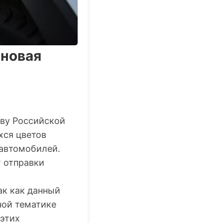
 новая
тву Российской
хся цветов
 автомобилей.
 отправки
ак как данный
ной тематике
этих