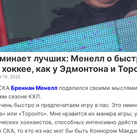
минает лучших: Менелл о быст
хоккее, как у Эдмонтона и Тор
r 15, 2025
 СКА
Бреннан Менелл
поделился своими мыслями 
ем сезоне КХЛ.
чень быстро и предпочитаем игру в пас. Это нем
» или «Торонто». Мне нравится их манера игры; у
ческих хоккеистов, способных интенсивно действ
м СКА, то кто из нас мог бы быть Коннором Макд