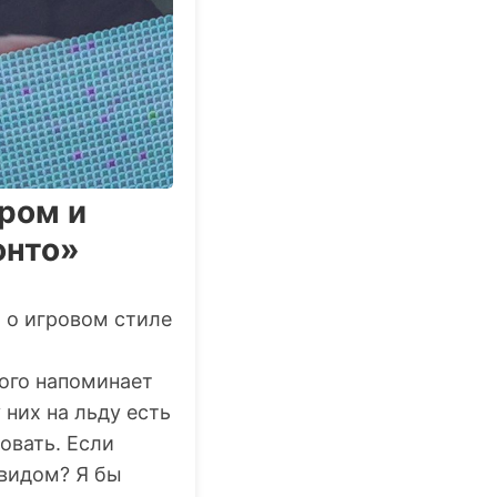
ром и
онто»
о игровом стиле
ного напоминает
 них на льду есть
овать. Если
эвидом? Я бы