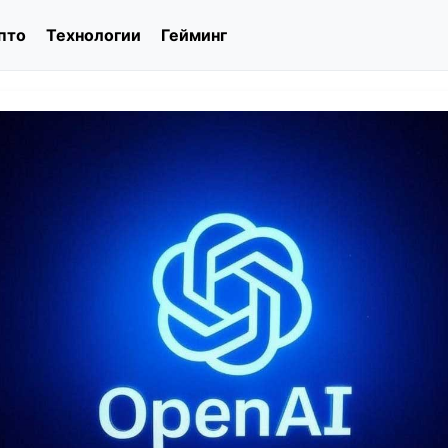
пто
Технологии
Гейминг