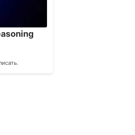
easoning
писать.