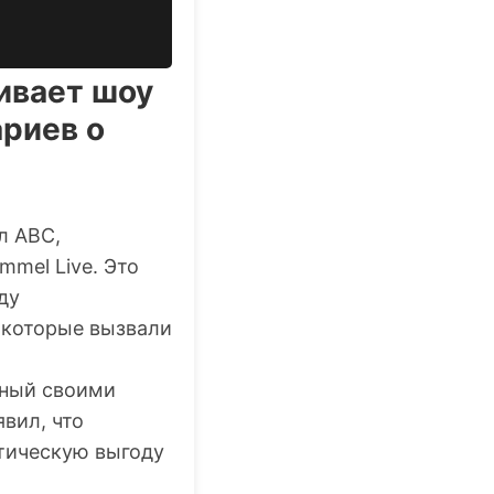
ивает шоу
риев о
л ABC,
mmel Live. Это
ду
 которые вызвали
тный своими
вил, что
итическую выгоду