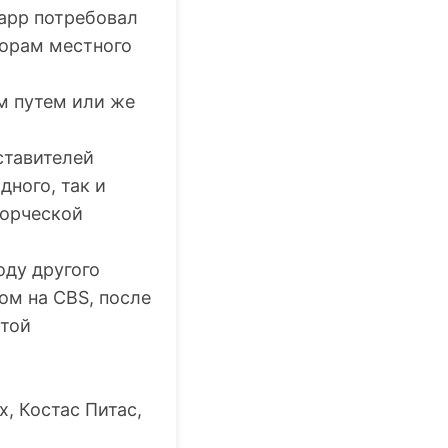
арр потребовал
торам местного
м путем или же
ставителей
дного, так и
ворческой
оду другого
ом на CBS, после
этой
, Костас Питас,