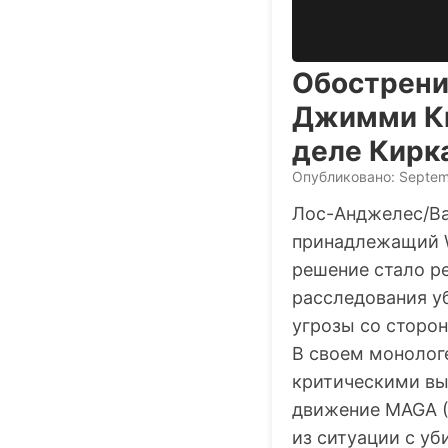
Обострени
Джимми Ки
деле Кирка
Опубликовано: Septem
Лос-Анджелес/Ваш
принадлежащий Wa
решение стало р
расследования у
угрозы со сторон
В своем монолог
критическими вы
движение MAGA (
из ситуации с уб