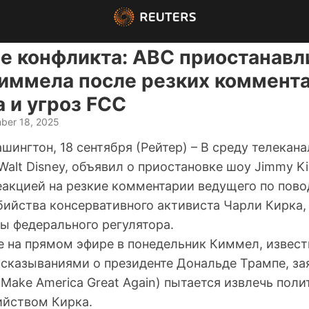
е конфликта: ABC приостанавл
ммела после резких коммента
 и угроз FCC
ber 18, 2025
ингтон, 18 сентября (Рейтер) – В среду телекана
lt Disney, объявил о приостановке шоу Jimmy Ki
еакцией на резкие комментарии ведущего по пово
бийства консервативного активиста Чарли Кирка,
ы федерального регулятора.
е на прямом эфире в понедельник Киммел, извес
сказываниями о президенте Дональде Трампе, зая
Make America Great Again) пытается извлечь пол
ийством Кирка.