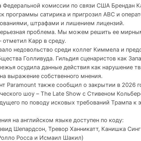
ва Федеральной комиссии по связи США Брендан К
ск программы сатирика и пригрозил ABC и опера
ованиями, штрафами и лишением лицензий.
 серьезная проблема. Мы можем решить ее мирны
 отметил Карр в среду.
вало недовольство среди коллег Киммела и пред
щества Голливуда. Гильдия сценаристов как Запа
режья осудила данные действия как нарушение т
 на выражение собственного мнения.
нт Paramount также сообщил о закрытии в 2026 г
ческого шоу – The Late Show с Стивеном Кольбер
дущего по поводу исковых требований Трампа к 
ния на английском языке доступен по коду:
эвид Шепардсон, Тревор Ханникатт, Канишка Сингх
Ролло Росса и Исмаил Шакил)