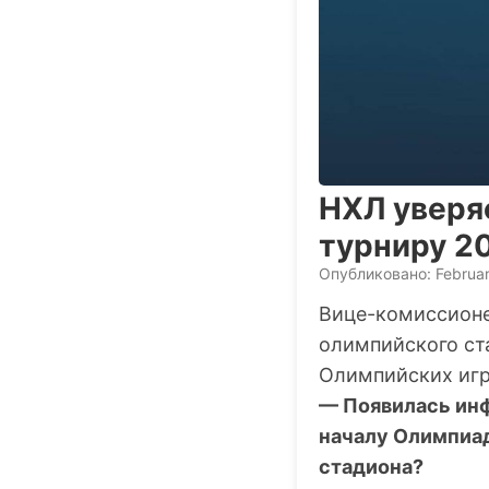
НХЛ уверяе
турниру 2
Опубликовано: Februar
Вице-комиссион
олимпийского ст
Олимпийских игр 
— Появилась инф
началу Олимпиад
стадиона?