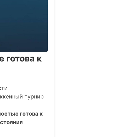
 готова к
сти
оккейный турнир
ностью готова к
остояния