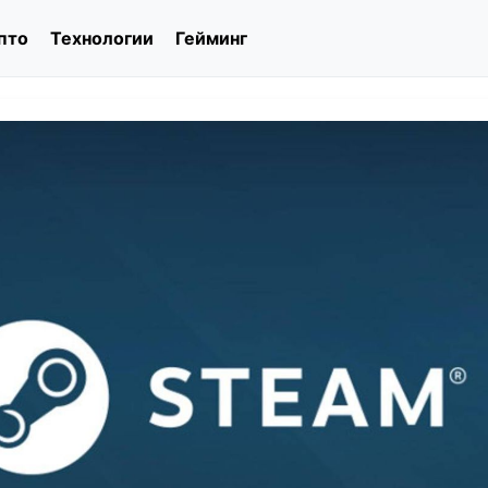
пто
Технологии
Гейминг