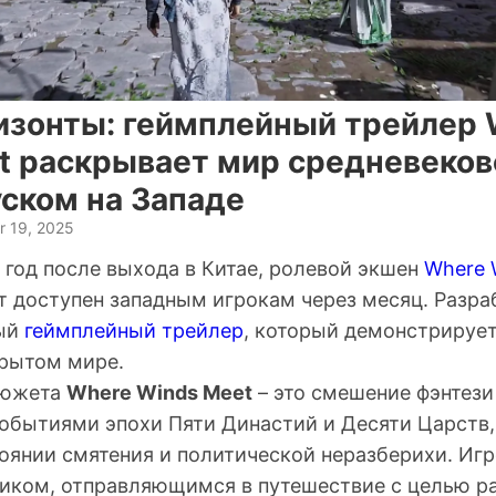
изонты: геймплейный трейлер 
t раскрывает мир средневеков
уском на Западе
r 19, 2025
 год после выхода в Китае, ролевой экшен
Where 
т доступен западным игрокам через месяц. Разра
вый
геймплейный трейлер
, который демонстрируе
крытом мире.
сюжета
Where Winds Meet
– это смешение фэнтези
обытиями эпохи Пяти Династий и Десяти Царств,
оянии смятения и политической неразберихи. Игр
иком, отправляющимся в путешествие с целью ра