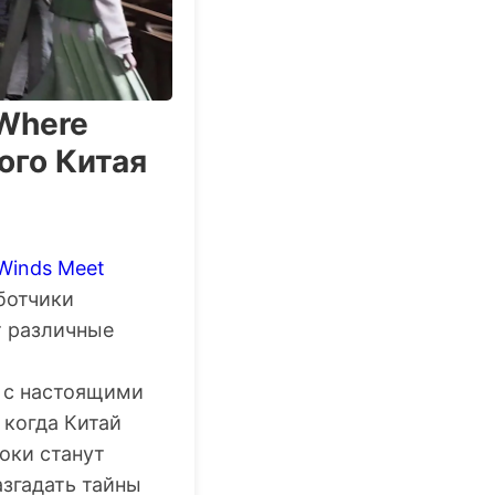
Where
ого Китая
Winds Meet
ботчики
т различные
 с настоящими
 когда Китай
оки станут
згадать тайны