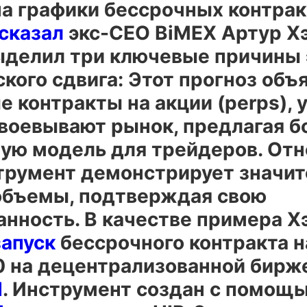
на графики бессрочных контрак
сказал
экс-CEO BiMEX Артур Хэ
ыделил три ключевые причины 
кого сдвига: Этот прогноз объя
 контракты на акции (perps), 
авоевывают рынок, предлагая б
ую модель для трейдеров. Отн
трумент демонстрирует значи
объемы, подтверждая свою
анность. В качестве примера Х
запуск
бессрочного контракта н
0 на децентрализованной бирж
d
. Инструмент создан с помощ