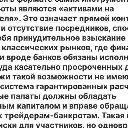
юты являются «активами на
еля». Это означает прямой кон
 и отсутствие посредников, сп
ебя принудительное взыскание 
т классических рынков, где фи
и вроде банков обязаны испол
уда касательно просроченных д
и такой возможности не имеют
 система гарантированных расч
ые палаты должны обладать
ным капиталом и вправе обращ
 к трейдерам-банкротам. Такая
иски для участников, но однов