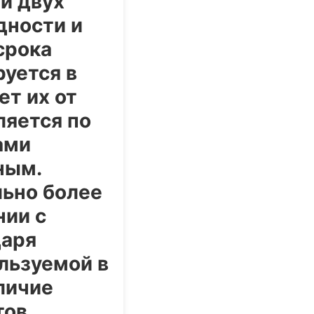
и двух
дности и
срока
руется в
ет их от
ляется по
ами
ным.
ьно более
нии с
даря
льзуемой в
личие
ов.