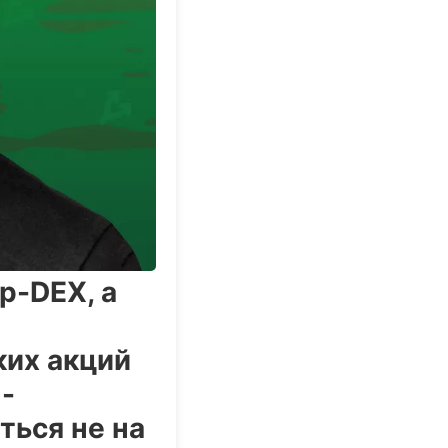
p-DEX, а
ких акций
-
ться не на