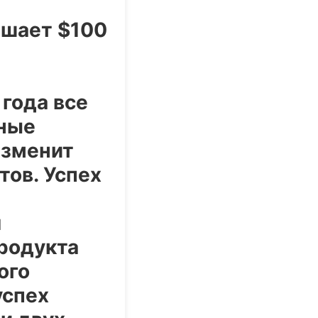
ышает $100
 года все
ные
изменит
ов. Успех
я
родукта
ого
успех