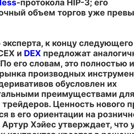
less
-протокола
HIP
-3; его
очный объем торгов уже прев
эксперта, к концу следующего
CEX
и
DEX
предложат аналогич
По его словам, это полностью 
рынка производных инструмент
деривативов обусловлен их
альными преимуществами дл
 трейдеров. Ценность нового п
я в его ориентации на розничн
 Артур Хэйес утверждает, что 