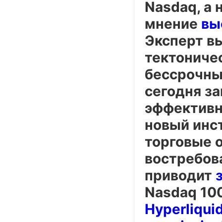
Nasdaq, а 
мнение
вы
Эксперт в
тектоничес
бессрочные
сегодня з
эффективн
новый инс
торговые 
востребов
приводит
Nasdaq 10
Hyperliqui