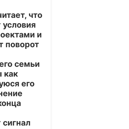
итает, что
 условия
оектами и
от поворот
его семьи
 как
уюся его
нение
конца
 сигнал