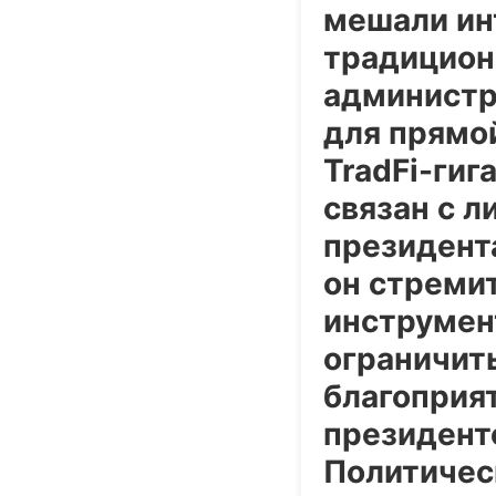
мешали ин
традицион
администр
для прямо
TradFi-гиг
связан с 
президента
он стреми
инструмен
ограничит
благоприя
президентс
Политичес