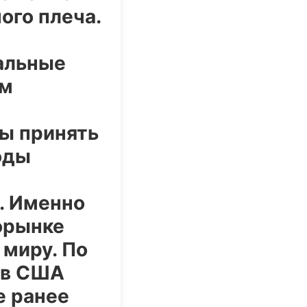
ого плеча.
альные
ом
вы принять
оды
. Именно
орынке
 миру. По
 в США
е ранее