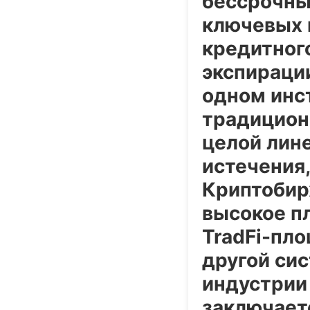
бессрочны
ключевых 
кредитного
экспирации
одном инст
традицион
целой лин
истечения
Криптобир
высокое пл
TradFi-пл
другой си
индустрии
заключает