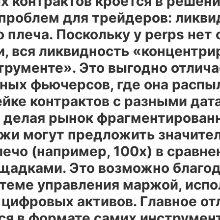
х контрактов кроется в решени
проблем для трейдеров: ликви
 плеча. Поскольку у perps нет 
, вся ликвидность «концентри
рументе». Это выгодно отлича
ных фьючерсов, где она распы
ейке контрактов с разными дат
, делая рынок фрагментирован
жи могут предложить значител
ечо (например, 100х) в сравне
ощадками. Это возможно благо
стеме управления маржой, испо
 цифровых активов. Главное от
ся в формате самих инструмент