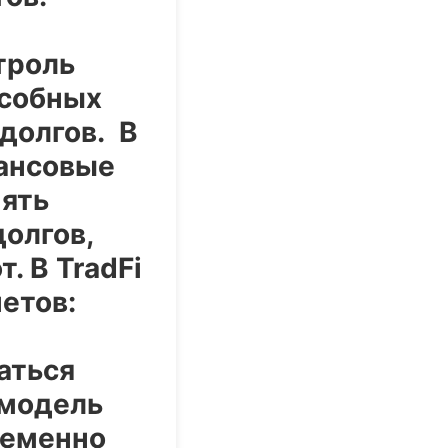
троль
особных
долгов. В
нансовые
нять
олгов,
. В TradFi
етов:
аться
 модель
ременно