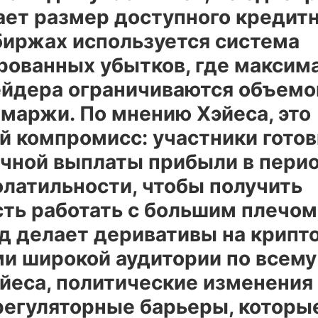
ает размер доступного кредитн
биржах используется система
рованных убытков, где максим
ейдера ограничиваются объем
 маржи. По мнению Хэйеса, это
й компромисс: участники гото
ичной выплаты прибыли в пери
олатильности, чтобы получить
ть работать с большим плечом
од делает деривативы на крипт
и широкой аудитории по всему
йеса, политические изменения
регуляторные барьеры, которы