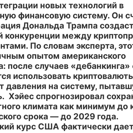
теграции новых технологий в
ную финансовую систему. Он сч
ация Дональда Трампа создаст
й конкуренции между криптопр
антами. По словам эксперта, эт
личным опытом американского
: после случаев «дебанкинга» 
тся использовать криптовалюты
т давления на систему, пытавш
ь. Хэйес спрогнозировал сохра
тного климата как минимум до 
кого срока — до 2029 года.
кий курс США фактически дает