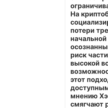
ограничив
На крипто
социализи
потери тр
начальной
осознанны
риск част
высокой в
возможнос
этот подх
доступным
мнению Хэ
смягчают 