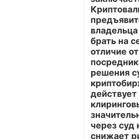
Криптовал
предъявит
владельца
брать на с
отличие о
посредник
решения с
криптобирж
действует
клирингов
значитель
через суд
снижает р