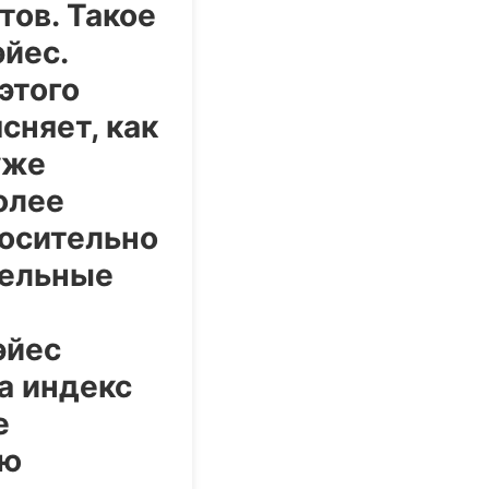
тов. Такое
йес.
этого
сняет, как
уже
олее
осительно
тельные
эйес
а индекс
е
ью