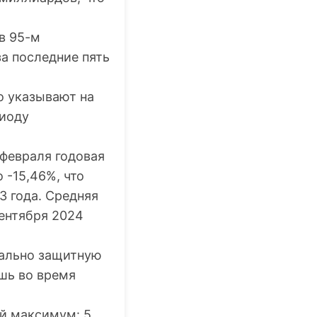
 в 95-м
а последние пять
о указывают на
риоду
 февраля годовая
 -15,46%, что
3 года. Средняя
сентября 2024
мально защитную
ишь во время
й максимум: 5