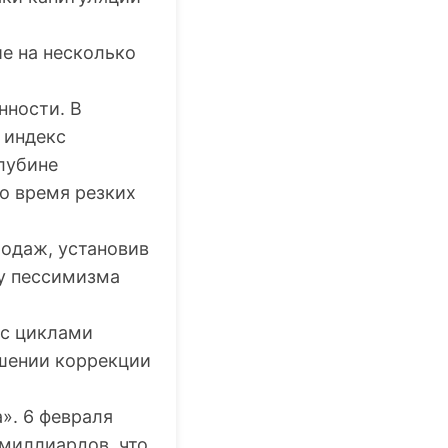
е на несколько
нности. В
 индекс
глубине
о время резких
родаж, установив
ну пессимизма
 с циклами
шении коррекции
». 6 февраля
 миллиардов, что