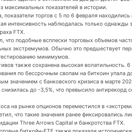
из максимальных показателей в истории.
, показатели торгов с 5 по 6 февраля находились
кая интенсивность наблюдалась только однажды з
раха FTX.
л, что подобные всплески торговых объемов част
ьных экстремумов. Обычно это предшествует пе
тестированию минимумов.
тивов также сохранена высокая волатильность. 6
вания по бессрочным свопам на биткоин упала до
ым значением с банковского кризиса в марте 202
 снизилась до -3,5%, что превысило антирекорд 
коса на рынке опционов переместился в «экстре
етил, что такие значения ранее фиксировались л
видации Three Arrows Capital и банкротства FTX.
отовые биткойн-ETF также показали исторически