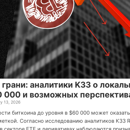
 грани: аналитики K33 о локаль
0 000 и возможных перспектив
y 13, 2026
сти биткоина до уровня в $60 000 может оказат
еткой. Согласно исследованию аналитиков K33 Re
 в секторе ETF и деривативах наблюдаются призн