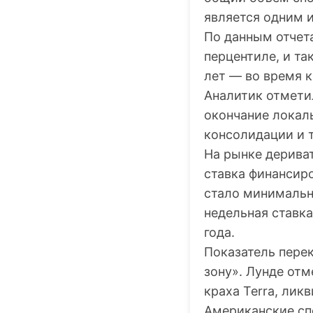
является одним 
По данным отчета
перцентиле, и та
лет — во время к
Аналитик отмети
окончание локал
консолидации и 
На рынке дерива
ставка финансиро
стало минимальн
недельная ставка
года.
Показатель пере
зону». Лунде отм
краха Terra, лик
Американские сп