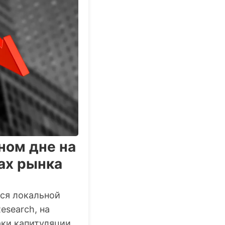
ном дне на
ах рынка
ься локальной
search, на
аки капитуляции