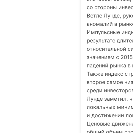
со стороны инве
Ветле Лунде, рук
аномалий в рынк
Импульсные инди
результате длите
относительной си
значением с 2015
падений рынка в 
Также индекс стр
второе самое низ
среди инвесторов
Лунде заметил, 
локальных миним
и достижении ло
Ценовые движени
общий объем спо