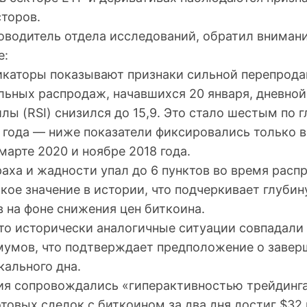
сторов.
оводитель отдела исследований, обратил внимани
е:
каторы показывают признаки сильной перепрода
льных распродаж, начавшихся 20 января, дневной
лы (RSI) снизился до 15,9. Это стало шестым по 
 года — ниже показатели фиксировались только в
марте 2020 и ноябре 2018 года.
аха и жадности упал до 6 пунктов во время расп
кое значение в истории, что подчеркивает глуби
 на фоне снижения цен биткоина.
что исторически аналогичные ситуации совпадали
умов, что подтверждает предположение о завер
кального дна.
я сопровождались «гиперактивностью трейдинга
товых сделок с биткоином за два дня достиг $32