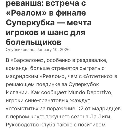
реванша: встреча с
«Реалом» в финале
Суперкубка — мечта
игроков и шанс для
болельщиков
Опубликовано: January 10, 2026
В «Барселоне», особенно в раздевалке,
команды больше стремятся сыграть с
мадридским «Реалом», чем с «Атлетико» в
решающем поединке за Суперкубок
Испании. Как сообщает Mundo Deportivo,
игроки сине-гранатовых жаждут
«отомстить» за поражение 1:2 от мадридцев
в первом круге текущего сезона Ла Лиги.
Руководство клуба также с позитивом